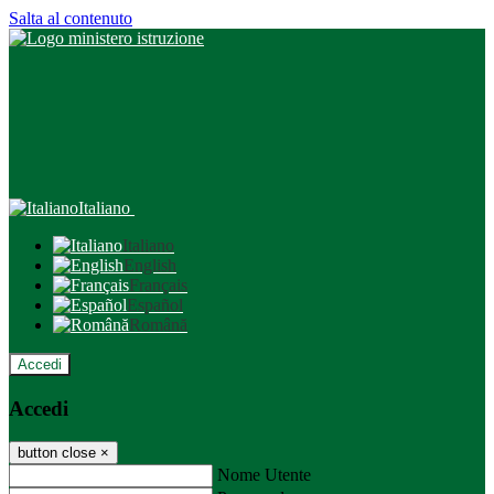
Salta al contenuto
Italiano
Italiano
English
Français
Español
Română
Accedi
Accedi
button close
×
Nome Utente