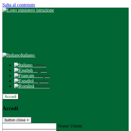
Salta al contenuto
Italiano
Italiano
English
Français
Español
Română
Accedi
Accedi
button close
×
Nome Utente