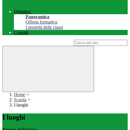
Didattica
Panoramica
Offerta formativa
I progetti delle classi
Contatti
Campo di ricerca per le pagine del sito
Home
>
Scuola
>
I luoghi
I luoghi
Risorse dell'istituto