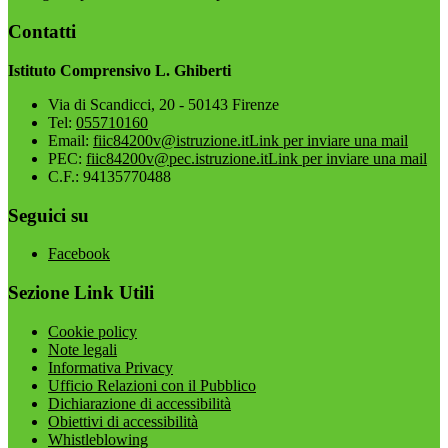
Contatti
Istituto Comprensivo L. Ghiberti
Via di Scandicci, 20 - 50143 Firenze
Tel:
055710160
Email:
fiic84200v@istruzione.it
Link per inviare una mail
PEC:
fiic84200v@pec.istruzione.it
Link per inviare una mail
C.F.: 94135770488
Seguici su
Facebook
Sezione Link Utili
Cookie policy
Note legali
Informativa Privacy
Ufficio Relazioni con il Pubblico
Dichiarazione di accessibilità
Obiettivi di accessibilità
Whistleblowing