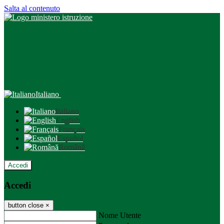
Salta al contenuto
Italiano
Italiano
English
Français
Español
Română
Accedi
Accedi
button close
×
Nome Utente