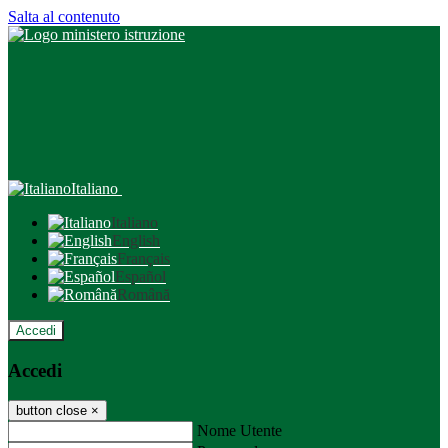
Salta al contenuto
Italiano
Italiano
English
Français
Español
Română
Accedi
Accedi
button close
×
Nome Utente