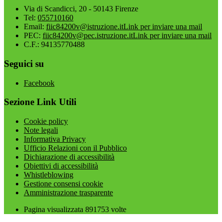
Via di Scandicci, 20 - 50143 Firenze
Tel:
055710160
Email:
fiic84200v@istruzione.it
Link per inviare una mail
PEC:
fiic84200v@pec.istruzione.it
Link per inviare una mail
C.F.: 94135770488
Seguici su
Facebook
Sezione Link Utili
Cookie policy
Note legali
Informativa Privacy
Ufficio Relazioni con il Pubblico
Dichiarazione di accessibilità
Obiettivi di accessibilità
Whistleblowing
Gestione consensi cookie
Amministrazione trasparente
Pagina visualizzata
891753
volte