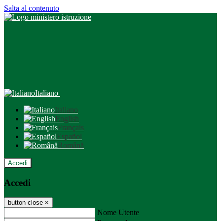
Salta al contenuto
Italiano
Italiano
English
Français
Español
Română
Accedi
Accedi
button close
×
Nome Utente