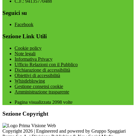
C.F.: 94135770488
Seguici su
Facebook
Sezione Link Utili
Cookie policy
Note legali
Informativa Privacy
Ufficio Relazioni con il Pubblico
Dichiarazione di accessibilità
Obiettivi di accessibilità
Whistleblowing
Gestione consensi cookie
Amministrazione trasparente
Pagina visualizzata
2098
volte
Sezione Copyright
Copyright 2026 | Engineered and powered by Gruppo Spaggiari