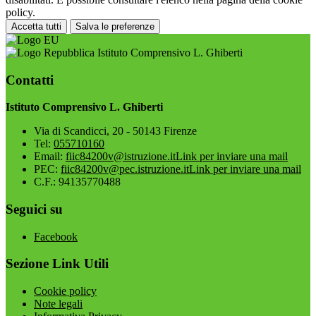
policy.
Accetta tutti
Salva le preferenze
Istituto Comprensivo L. Ghiberti
Contatti
Istituto Comprensivo L. Ghiberti
Via di Scandicci, 20 - 50143 Firenze
Tel:
055710160
Email:
fiic84200v@istruzione.it
Link per inviare una mail
PEC:
fiic84200v@pec.istruzione.it
Link per inviare una mail
C.F.: 94135770488
Seguici su
Facebook
Sezione Link Utili
Cookie policy
Note legali