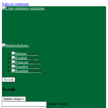
Salta al contenuto
Italiano
Italiano
English
Français
Español
Română
Accedi
Accedi
button close
×
Nome Utente