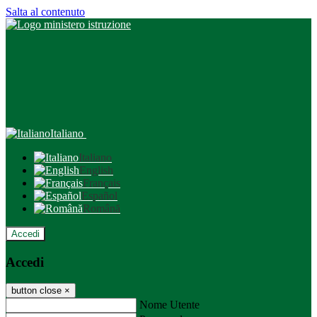
Salta al contenuto
Italiano
Italiano
English
Français
Español
Română
Accedi
Accedi
button close
×
Nome Utente