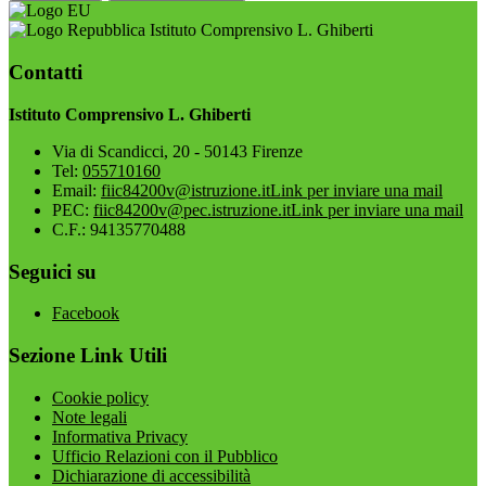
Istituto Comprensivo L. Ghiberti
Contatti
Istituto Comprensivo L. Ghiberti
Via di Scandicci, 20 - 50143 Firenze
Tel:
055710160
Email:
fiic84200v@istruzione.it
Link per inviare una mail
PEC:
fiic84200v@pec.istruzione.it
Link per inviare una mail
C.F.: 94135770488
Seguici su
Facebook
Sezione Link Utili
Cookie policy
Note legali
Informativa Privacy
Ufficio Relazioni con il Pubblico
Dichiarazione di accessibilità