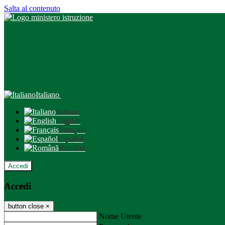
Salta al contenuto
Italiano
Italiano
English
Français
Español
Română
Accedi
Accedi
button close
×
Nome Utente