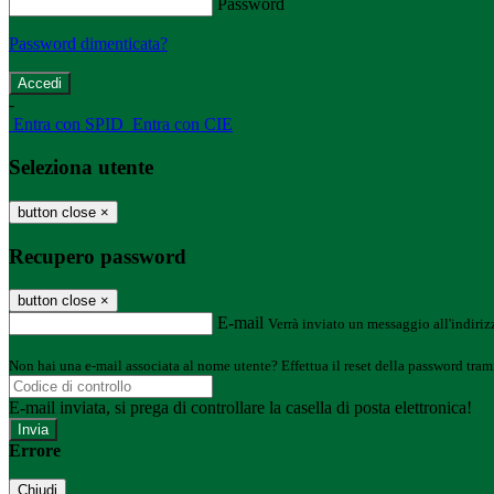
Password
Password dimenticata?
-
Entra con SPID
Entra con CIE
Seleziona utente
button close
×
Recupero password
button close
×
E-mail
Verrà inviato un messaggio all'indirizz
Non hai una e-mail associata al nome utente? Effettua il reset della password tram
E-mail inviata, si prega di controllare la casella di posta elettronica!
Errore
Chiudi