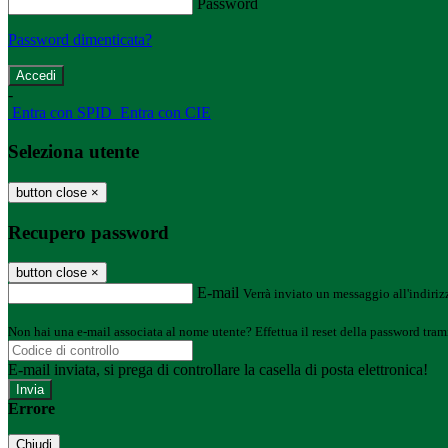
Password
Password dimenticata?
-
Entra con SPID
Entra con CIE
Seleziona utente
button close
×
Recupero password
button close
×
E-mail
Verrà inviato un messaggio all'indirizz
Non hai una e-mail associata al nome utente? Effettua il reset della password tram
E-mail inviata, si prega di controllare la casella di posta elettronica!
Errore
Chiudi