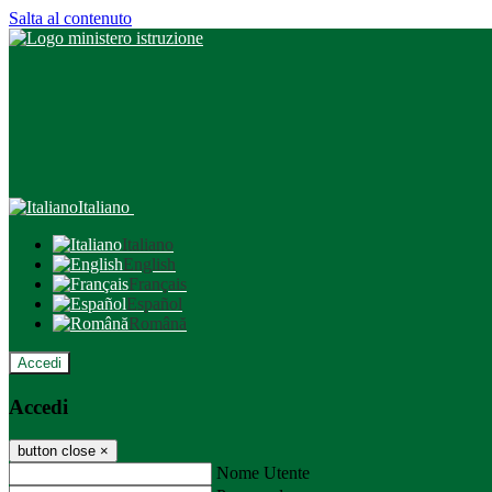
Salta al contenuto
Italiano
Italiano
English
Français
Español
Română
Accedi
Accedi
button close
×
Nome Utente