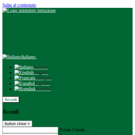
Salta al contenuto
Italiano
Italiano
English
Français
Español
Română
Accedi
Accedi
button close
×
Nome Utente