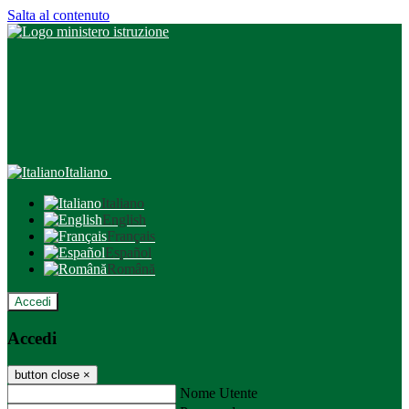
Salta al contenuto
Italiano
Italiano
English
Français
Español
Română
Accedi
Accedi
button close
×
Nome Utente