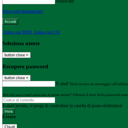
Password
Password dimenticata?
-
Entra con SPID
Entra con CIE
Seleziona utente
button close
×
Recupero password
button close
×
E-mail
Verrà inviato un messaggio all'indirizz
Non hai una e-mail associata al nome utente? Effettua il reset della password tram
E-mail inviata, si prega di controllare la casella di posta elettronica!
Errore
Chiudi