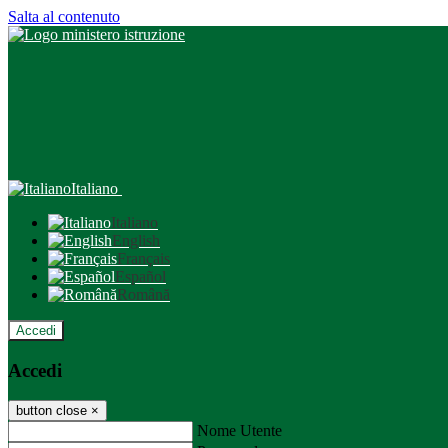
Salta al contenuto
Italiano
Italiano
English
Français
Español
Română
Accedi
Accedi
button close
×
Nome Utente