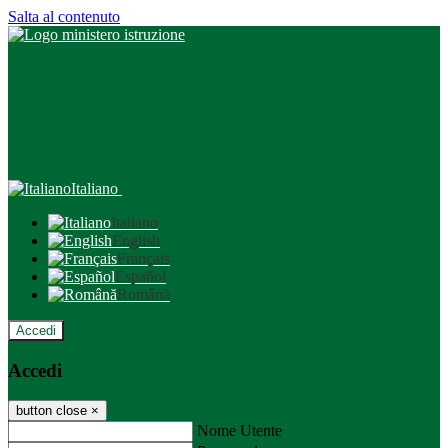
Salta al contenuto
Italiano
Italiano
English
Français
Español
Română
Accedi
Accedi
button close
×
Nome Utente