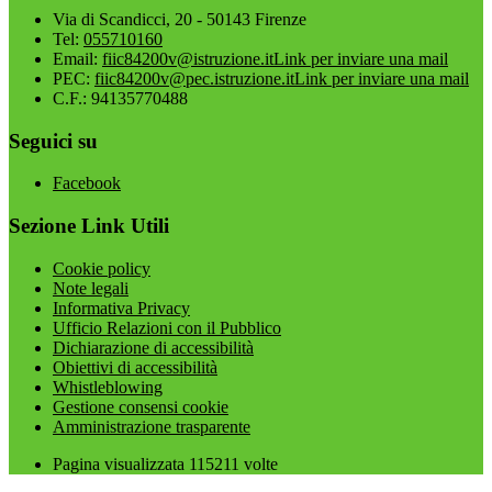
Via di Scandicci, 20 - 50143 Firenze
Tel:
055710160
Email:
fiic84200v@istruzione.it
Link per inviare una mail
PEC:
fiic84200v@pec.istruzione.it
Link per inviare una mail
C.F.: 94135770488
Seguici su
Facebook
Sezione Link Utili
Cookie policy
Note legali
Informativa Privacy
Ufficio Relazioni con il Pubblico
Dichiarazione di accessibilità
Obiettivi di accessibilità
Whistleblowing
Gestione consensi cookie
Amministrazione trasparente
Pagina visualizzata
115211
volte