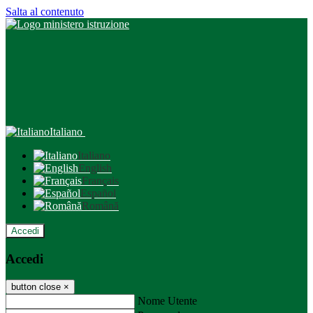
Salta al contenuto
Italiano
Italiano
English
Français
Español
Română
Accedi
Accedi
button close
×
Nome Utente