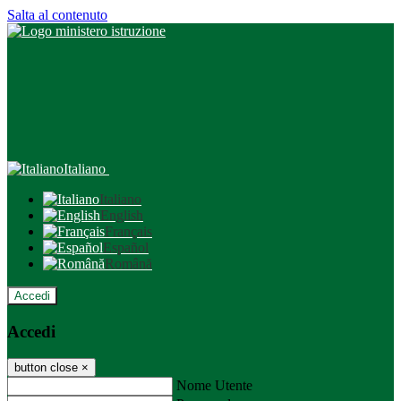
Salta al contenuto
Italiano
Italiano
English
Français
Español
Română
Accedi
Accedi
button close
×
Nome Utente