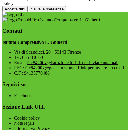
policy.
Accetta tutti
Salva le preferenze
Istituto Comprensivo L. Ghiberti
Contatti
Istituto Comprensivo L. Ghiberti
Via di Scandicci, 20 - 50143 Firenze
Tel:
055710160
Email:
fiic84200v@istruzione.it
Link per inviare una mail
PEC:
fiic84200v@pec.istruzione.it
Link per inviare una mail
C.F.: 94135770488
Seguici su
Facebook
Sezione Link Utili
Cookie policy
Note legali
Informativa Privacy