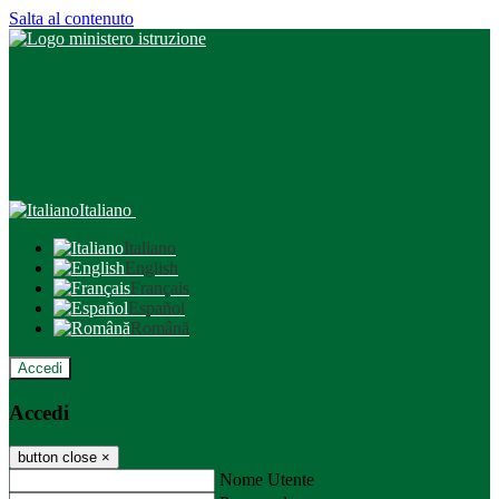
Salta al contenuto
Italiano
Italiano
English
Français
Español
Română
Accedi
Accedi
button close
×
Nome Utente