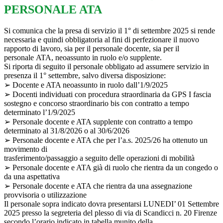
PERSONALE ATA
Si comunica che la presa di servizio il 1° di settembre 2025 si rende
necessaria e quindi obbligatoria al fini di perfezionare il nuovo
rapporto di lavoro, sia per il personale docente, sia per il
personale ATA, neoassunto in ruolo e/o supplente.
Si riporta di seguito il personale obbligato ad assumere servizio in
presenza il 1° settembre, salvo diversa disposizione:
➢ Docente e ATA neoassunto in ruolo dall’1/9/2025
➢ Docenti individuati con procedura straordinaria da GPS I fascia
sostegno e concorso straordinario bis con contratto a tempo
determinato l’1/9/2025
➢ Personale docente e ATA supplente con contratto a tempo
determinato al 31/8/2026 o al 30/6/2026
➢ Personale docente e ATA che per l’a.s. 2025/26 ha ottenuto un
movimento di
trasferimento/passaggio a seguito delle operazioni di mobilità
➢ Personale docente e ATA già di ruolo che rientra da un congedo o
da una aspettativa
➢ Personale docente e ATA che rientra da una assegnazione
provvisoria o utilizzazione
Il personale sopra indicato dovra presentarsi LUNEDI’ 01 Settembre
2025 presso la segreteria del plesso di via di Scandicci n. 20 Firenze
secondo l’orario indicato in tabella munito della