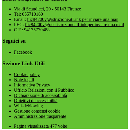
Via di Scandicci, 20 - 50143 Firenze
Tel:
055710160
Email:
fiic84200v@istruzione.it
Link per inviare una mail
PEC:
fiic84200v@pec.istruzione.it
Link per inviare una mail
C.F.: 94135770488
Seguici su
Facebook
Sezione Link Utili
Cookie policy
Note legali
Informativa Privacy
Ufficio Relazioni con il Pubblico
Dichiarazione di accessibilità
Obiettivi di accessibilità
Whistleblowing
Gestione consensi cookie
Amministrazione trasparente
Pagina visualizzata
477
volte