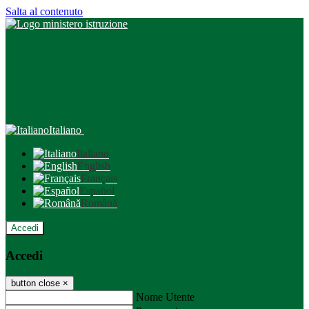
Salta al contenuto
Italiano
Italiano
English
Français
Español
Română
Accedi
Accedi
button close
×
Nome Utente