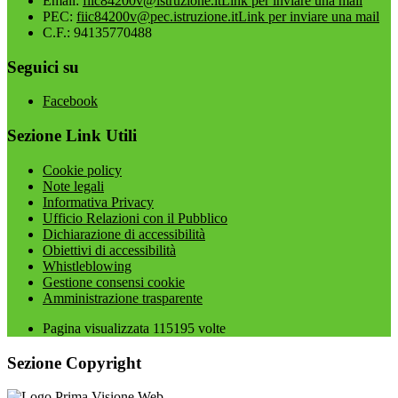
Email:
fiic84200v@istruzione.it
Link per inviare una mail
PEC:
fiic84200v@pec.istruzione.it
Link per inviare una mail
C.F.: 94135770488
Seguici su
Facebook
Sezione Link Utili
Cookie policy
Note legali
Informativa Privacy
Ufficio Relazioni con il Pubblico
Dichiarazione di accessibilità
Obiettivi di accessibilità
Whistleblowing
Gestione consensi cookie
Amministrazione trasparente
Pagina visualizzata
115195
volte
Sezione Copyright