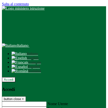
Salta al contenuto
Italiano
Italiano
English
Français
Español
Română
Accedi
Accedi
button close
×
Nome Utente