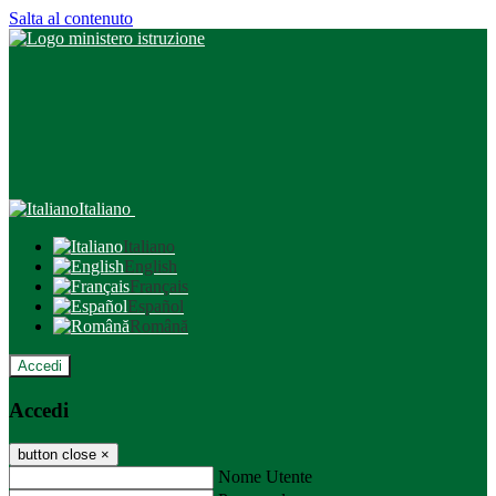
Salta al contenuto
Italiano
Italiano
English
Français
Español
Română
Accedi
Accedi
button close
×
Nome Utente