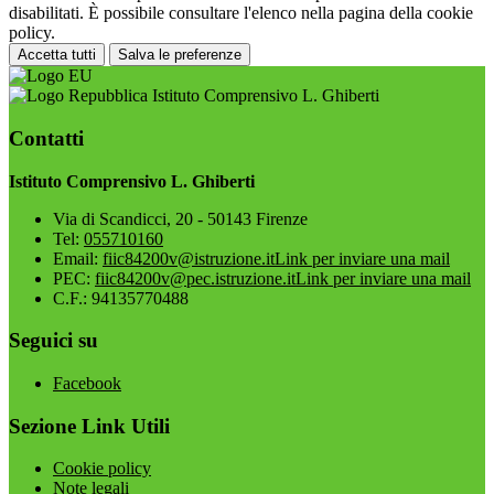
disabilitati. È possibile consultare l'elenco nella pagina della cookie
policy.
Accetta tutti
Salva le preferenze
Istituto Comprensivo L. Ghiberti
Contatti
Istituto Comprensivo L. Ghiberti
Via di Scandicci, 20 - 50143 Firenze
Tel:
055710160
Email:
fiic84200v@istruzione.it
Link per inviare una mail
PEC:
fiic84200v@pec.istruzione.it
Link per inviare una mail
C.F.: 94135770488
Seguici su
Facebook
Sezione Link Utili
Cookie policy
Note legali