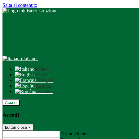
Salta al contenuto
Italiano
Italiano
English
Français
Español
Română
Accedi
Accedi
button close
×
Nome Utente