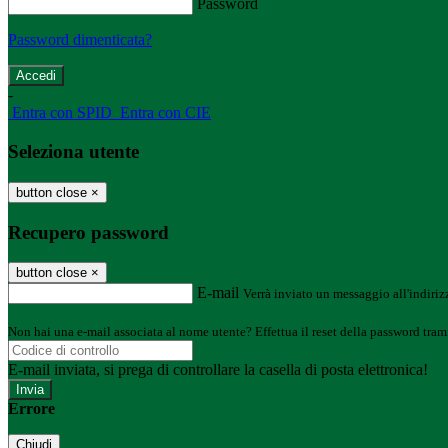
Password
Password dimenticata?
-
Entra con SPID
Entra con CIE
Seleziona utente
button close
×
Recupero password
button close
×
E-mail
Verrà inviato un messaggio all'indirizz
Non hai una e-mail associata al nome utente? Effettua il reset della password tram
E-mail inviata, si prega di controllare la casella di posta elettronica!
Errore
Chiudi