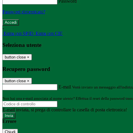
Password
Password dimenticata?
-
Entra con SPID
Entra con CIE
Seleziona utente
button close
×
Recupero password
button close
×
E-mail
Verrà inviato un messaggio all'indirizz
Non hai una e-mail associata al nome utente? Effettua il reset della password tram
E-mail inviata, si prega di controllare la casella di posta elettronica!
Errore
Chiudi