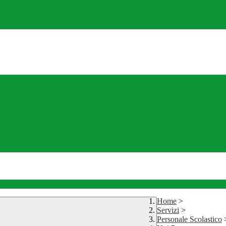
Home
>
Servizi
>
Personale Scolastico