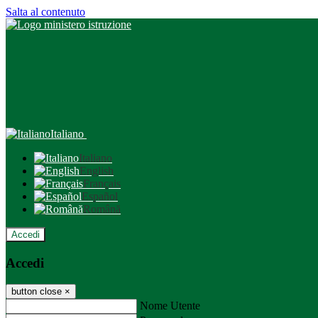
Salta al contenuto
Italiano
Italiano
English
Français
Español
Română
Accedi
Accedi
button close
×
Nome Utente