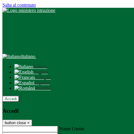
Salta al contenuto
Italiano
Italiano
English
Français
Español
Română
Accedi
Accedi
button close
×
Nome Utente