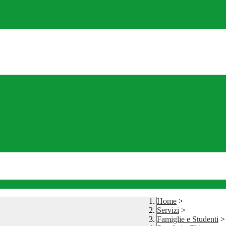
Home
>
Servizi
>
Famiglie e Studenti
>