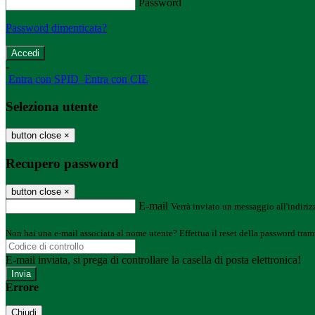
Password
Password dimenticata?
-
Entra con SPID
Entra con CIE
Seleziona utente
button close
×
Recupero password
button close
×
E-mail
Verrà inviato un messaggio all'indirizz
Non hai una e-mail associata al nome utente? Effettua il reset della password tram
E-mail inviata, si prega di controllare la casella di posta elettronica!
Errore
Chiudi