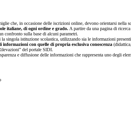
glie che, in occasione delle iscrizioni online, devono orientarsi nella sce
uole italiane, di ogni ordine e grado.
A partire da una pagina di ricerca e
un confronto sulla base di alcuni parametri.
 la singola istituzione scolastica, utilizzando sia le informazioni present
li informazioni con quelle di propria esclusiva conoscenza
(didattica,
Rilevazioni” del portale SIDI.
asparenza e diffusione delle informazioni che rappresenta uno degli eleme
to