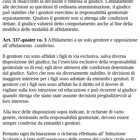
caso di disaccordo la decisione è rimessa al giudice. Limitatamente
alle decisioni su questioni di ordinaria amministrazione, il giudice
può stabilire che i genitori esercitino la responsabilità genitoriale
separatamente. Qualora il genitore non si attenga alle condizioni
dettate, il giudice valuterà detto comportamento anche al fine della
modifica delle modalità di affidamento.
Art. 337-quater co. 3
Affidamento a un solo genitore e opposizione
all’affidamento condiviso.
Il genitore cui sono affidati i figli in via esclusiva, salva diversa
disposizione del giudice, ha l’esercizio esclusivo della responsabilità
genitoriale su di essi; egli deve attenersi alle condizioni determinate
dal giudice. Salvo che non sia diversamente stabilito, le decisioni di
maggiore interesse per i figli sono adottate da entrambi i genitori. Il
genitore cui i figli non sono affidati ha il diritto ed il dovere di
vigilare sulla loro istruzione ed educazione e può ricorrere al giudice
quando ritenga che siano state assunte decisioni pregiudizievoli al
loro interesse.
Alla luce delle disposizioni sopra indicate, le richieste di vario
genere, rientrando nella responsabilità genitoriale, devono essere
sempre condivise da entrambi i genitori.
Pertanto ogni dichiarazione o richiesta effettuata all’ Istituzione
Scolastica è fatta nell’osservanza delle norme del codice civile sopra