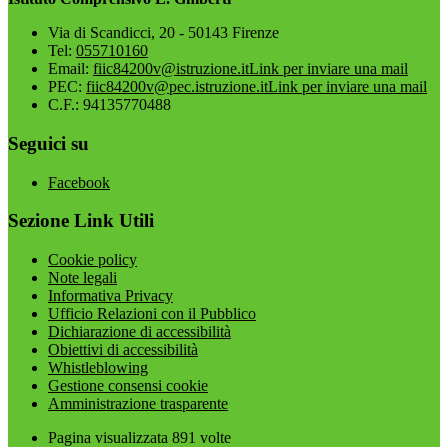
Via di Scandicci, 20 - 50143 Firenze
Tel:
055710160
Email:
fiic84200v@istruzione.it
Link per inviare una mail
PEC:
fiic84200v@pec.istruzione.it
Link per inviare una mail
C.F.: 94135770488
Seguici su
Facebook
Sezione Link Utili
Cookie policy
Note legali
Informativa Privacy
Ufficio Relazioni con il Pubblico
Dichiarazione di accessibilità
Obiettivi di accessibilità
Whistleblowing
Gestione consensi cookie
Amministrazione trasparente
Pagina visualizzata
891
volte