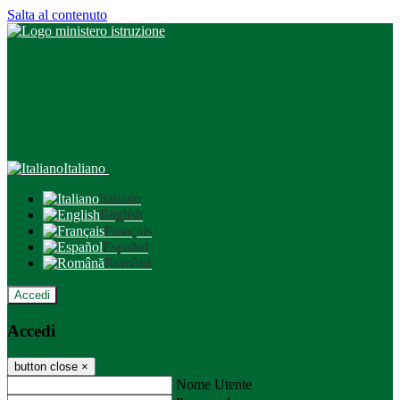
Salta al contenuto
Italiano
Italiano
English
Français
Español
Română
Accedi
Accedi
button close
×
Nome Utente