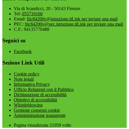
Via di Scandicci, 20 - 50143 Firenze
Tel:
055710160
Email:
fiic84200v@istruzione.it
Link per inviare una mail
PEC:
fiic84200v@pec.istruzione.it
Link per inviare una mail
C.F.: 94135770488
Seguici su
Facebook
Sezione Link Utili
Cookie policy
Note legali
Informativa Privacy
Ufficio Relazioni con il Pubblico
Dichiarazione di accessibilità
Obiettivi di accessibilità
Whistleblowing
Gestione consensi cookie
Amministrazione trasparente
Pagina visualizzata
21059
volte