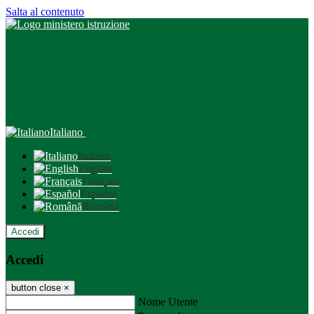
Salta al contenuto
Italiano
Italiano
English
Français
Español
Română
Accedi
Accedi
button close
×
Nome Utente