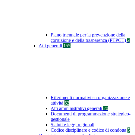
Piano triennale per la prevenzione della
corruzione e della trasparenza (PTPCT)
2
Atti generali
155
Riferimenti normativi su organizzazione e
attività
52
Atti amministrativi generali
20
Documenti di programmazione strategico-
gestionale
Statuti e leggi regionali
Codice disciplinare e codice di condotta
5