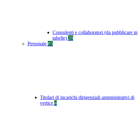
Consulenti e collaboratori (da pubblicare in
tabelle)
20
Personale
85
Titolari di incarichi dirigenziali amministrativi di
vertice
4