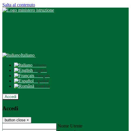
Salta al contenuto
Italiano
Italiano
English
Français
Español
Română
Accedi
Accedi
button close
×
Nome Utente