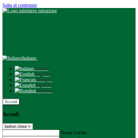
Salta al contenuto
Italiano
Italiano
English
Français
Español
Română
Accedi
Accedi
button close
×
Nome Utente