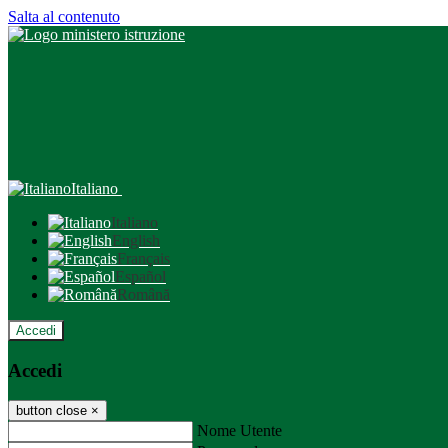
Salta al contenuto
Italiano
Italiano
English
Français
Español
Română
Accedi
Accedi
button close
×
Nome Utente