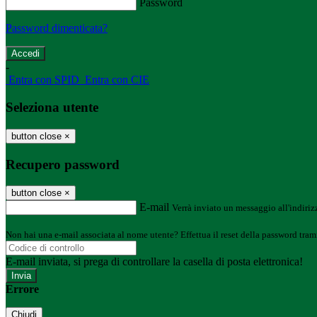
Password
Password dimenticata?
-
Entra con SPID
Entra con CIE
Seleziona utente
button close
×
Recupero password
button close
×
E-mail
Verrà inviato un messaggio all'indirizz
Non hai una e-mail associata al nome utente? Effettua il reset della password tram
E-mail inviata, si prega di controllare la casella di posta elettronica!
Errore
Chiudi