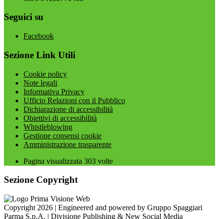
Seguici su
Facebook
Sezione Link Utili
Cookie policy
Note legali
Informativa Privacy
Ufficio Relazioni con il Pubblico
Dichiarazione di accessibilità
Obiettivi di accessibilità
Whistleblowing
Gestione consensi cookie
Amministrazione trasparente
Pagina visualizzata
303
volte
Sezione Copyright
Copyright 2026 | Engineered and powered by Gruppo Spaggiari
Parma S.p.A. | Divisione Publishing & New Social Media