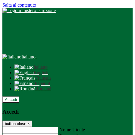
Salta al contenuto
Italiano
Italiano
English
Français
Español
Română
Accedi
Accedi
button close
×
Nome Utente