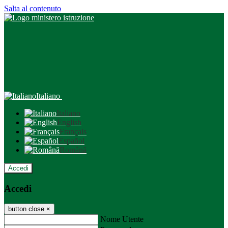
Salta al contenuto
Italiano
Italiano
English
Français
Español
Română
Accedi
Accedi
button close
×
Nome Utente