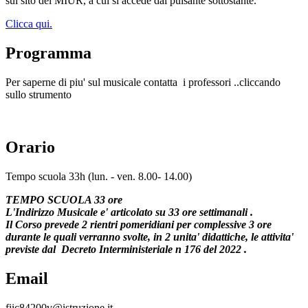
sul sito del MIUR, a cui si accede dal pulsante sottostante.
Clicca qui.
Programma
Per saperne di piu' sul musicale contatta i professori ..cliccando
sullo strumento
Orario
Tempo scuola 33h (lun. - ven. 8.00- 14.00)
TEMPO SCUOLA 33 ore
L'Indirizzo Musicale e' articolato su 33 ore settimanali .
Il Corso prevede 2 rientri pomeridiani per complessive 3 ore
durante le quali verranno svolte, in 2 unita' didattiche, le attivita'
previste dal Decreto Interministeriale n 176 del 2022 .
Email
fiic84200v@istruzione.it