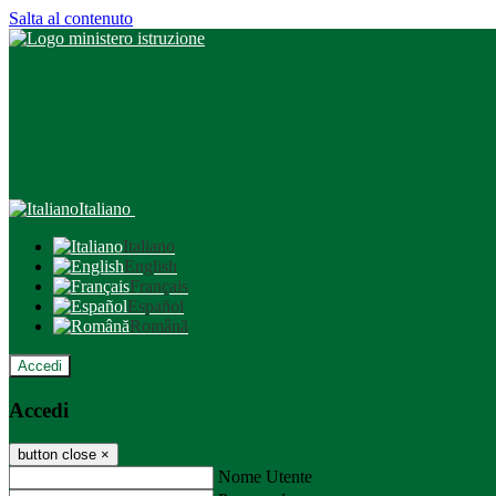
Salta al contenuto
Italiano
Italiano
English
Français
Español
Română
Accedi
Accedi
button close
×
Nome Utente