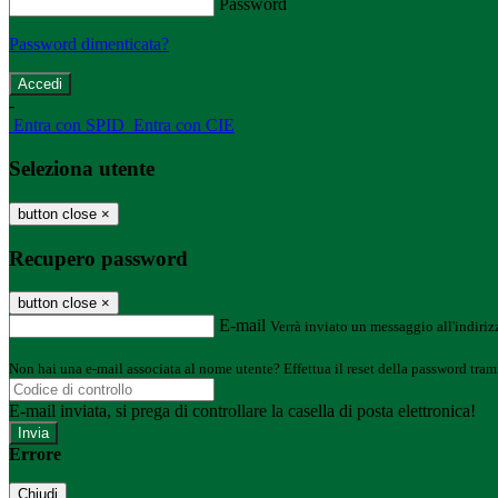
Password
Password dimenticata?
-
Entra con SPID
Entra con CIE
Seleziona utente
button close
×
Recupero password
button close
×
E-mail
Verrà inviato un messaggio all'indirizz
Non hai una e-mail associata al nome utente? Effettua il reset della password tram
E-mail inviata, si prega di controllare la casella di posta elettronica!
Errore
Chiudi