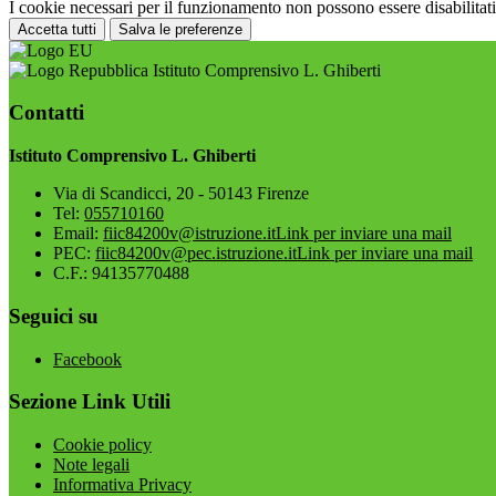
I cookie necessari per il funzionamento non possono essere disabilitati.
Accetta tutti
Salva le preferenze
Istituto Comprensivo L. Ghiberti
Contatti
Istituto Comprensivo L. Ghiberti
Via di Scandicci, 20 - 50143 Firenze
Tel:
055710160
Email:
fiic84200v@istruzione.it
Link per inviare una mail
PEC:
fiic84200v@pec.istruzione.it
Link per inviare una mail
C.F.: 94135770488
Seguici su
Facebook
Sezione Link Utili
Cookie policy
Note legali
Informativa Privacy