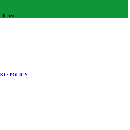
i di menu
KIE POLICY
.