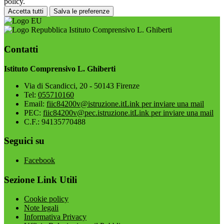
policy.
Accetta tutti
Salva le preferenze
Istituto Comprensivo L. Ghiberti
Contatti
Istituto Comprensivo L. Ghiberti
Via di Scandicci, 20 - 50143 Firenze
Tel:
055710160
Email:
fiic84200v@istruzione.it
Link per inviare una mail
PEC:
fiic84200v@pec.istruzione.it
Link per inviare una mail
C.F.: 94135770488
Seguici su
Facebook
Sezione Link Utili
Cookie policy
Note legali
Informativa Privacy