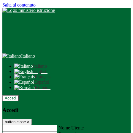
Salta al contenuto
Italiano
Italiano
English
Français
Español
Română
Accedi
Accedi
button close
×
Nome Utente