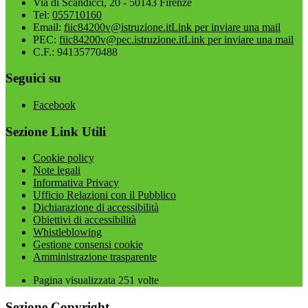
Via di Scandicci, 20 - 50143 Firenze
Tel:
055710160
Email:
fiic84200v@istruzione.it
Link per inviare una mail
PEC:
fiic84200v@pec.istruzione.it
Link per inviare una mail
C.F.: 94135770488
Seguici su
Facebook
Sezione Link Utili
Cookie policy
Note legali
Informativa Privacy
Ufficio Relazioni con il Pubblico
Dichiarazione di accessibilità
Obiettivi di accessibilità
Whistleblowing
Gestione consensi cookie
Amministrazione trasparente
Pagina visualizzata
251
volte
Sezione Copyright