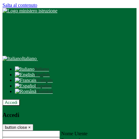
Salta al contenuto
Italiano
Italiano
English
Français
Español
Română
Accedi
Accedi
button close
×
Nome Utente