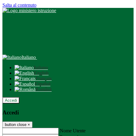
Salta al contenuto
Italiano
Italiano
English
Français
Español
Română
Accedi
Accedi
button close
×
Nome Utente