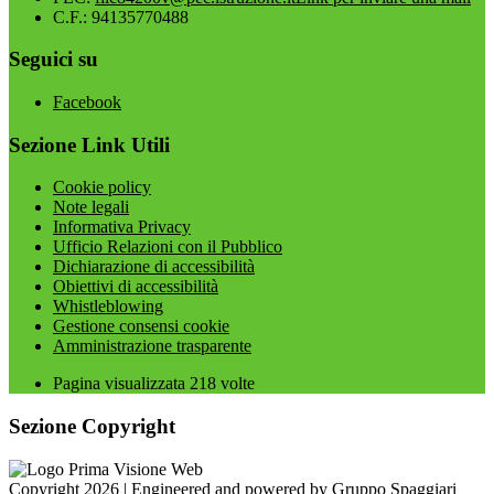
C.F.: 94135770488
Seguici su
Facebook
Sezione Link Utili
Cookie policy
Note legali
Informativa Privacy
Ufficio Relazioni con il Pubblico
Dichiarazione di accessibilità
Obiettivi di accessibilità
Whistleblowing
Gestione consensi cookie
Amministrazione trasparente
Pagina visualizzata
218
volte
Sezione Copyright
Copyright 2026 | Engineered and powered by Gruppo Spaggiari