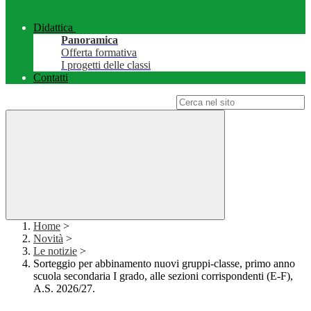
Didattica
Panoramica
Offerta formativa
I progetti delle classi
Contatti
Campo di ricerca per le pagine del sito
Home
>
Novità
>
Le notizie
>
Sorteggio per abbinamento nuovi gruppi-classe, primo anno
scuola secondaria I grado, alle sezioni corrispondenti (E-F),
A.S. 2026/27.