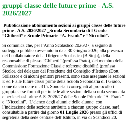
gruppi-classe delle future prime - A.S.
2026/2027
Pubblicazione abbinamento sezioni ai gruppi-classe delle future
prime - A.S. 2026/2027 _Scuola Secondaria di I Grado
“Ghiberti’’ e Scuole Primarie “A. Frank” e “Niccolini”.
Si comunica che, per l’Anno Scolastico 2026/27, a seguito di
sorteggio pubblico avvenuto in data 30 Giugno 2026, alla presenza
del I collaboratore della Dirigente Scolastica (B.Stoja), della
responsabile di plesso “Ghiberti” (prof.ssa Prato), del membro della
Commissione Formazione Classi e referente disabilità (prof.ssa
Sicolo), del delegato del Presidente del Consiglio d’Istituto (Dott.
Sollazzo) e di alcuni genitori presenti, sono state assegnate le sezioni
E ed F alle future classi prime della Scuola Secondaria di I Grado,
come da circolare nr. 315. Sono stati consegnati al protocollo i
gruppi-classe formati per tutte le altre sezioni della scuola secondaria
e per le classi prime A.S. 2026/27 delle Scuole Primarie “A. Frank”
e "Niccolini". L’elenco degli alunni e delle alunne, con
l’indicazione della sezione attribuita a ciascun gruppo classe, sarà
consultabile a partire dal giorno
01 Luglio 2026
presso gli uffici di
segreteria della sede centrale dell’Istituto, in via di Scandicci 20.