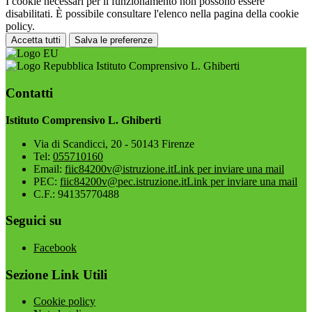
I cookie necessari per il funzionamento non possono essere
disabilitati. È possibile consultare l'elenco nella pagina della cookie
policy.
Accetta tutti
Salva le preferenze
Istituto Comprensivo L. Ghiberti
Contatti
Istituto Comprensivo L. Ghiberti
Via di Scandicci, 20 - 50143 Firenze
Tel:
055710160
Email:
fiic84200v@istruzione.it
Link per inviare una mail
PEC:
fiic84200v@pec.istruzione.it
Link per inviare una mail
C.F.: 94135770488
Seguici su
Facebook
Sezione Link Utili
Cookie policy