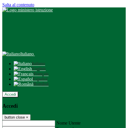
Salta al contenuto
Italiano
Italiano
English
Français
Español
Română
Accedi
Accedi
button close
×
Nome Utente