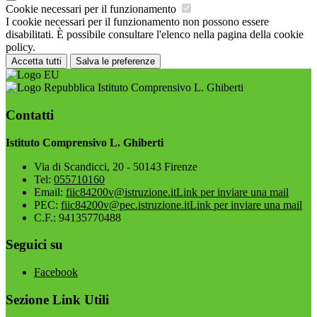
Cookie necessari per il funzionamento
I cookie necessari per il funzionamento non possono essere
disabilitati. È possibile consultare l'elenco nella pagina della cookie
policy.
Accetta tutti
Salva le preferenze
Istituto Comprensivo L. Ghiberti
Contatti
Istituto Comprensivo L. Ghiberti
Via di Scandicci, 20 - 50143 Firenze
Tel:
055710160
Email:
fiic84200v@istruzione.it
Link per inviare una mail
PEC:
fiic84200v@pec.istruzione.it
Link per inviare una mail
C.F.: 94135770488
Seguici su
Facebook
Sezione Link Utili