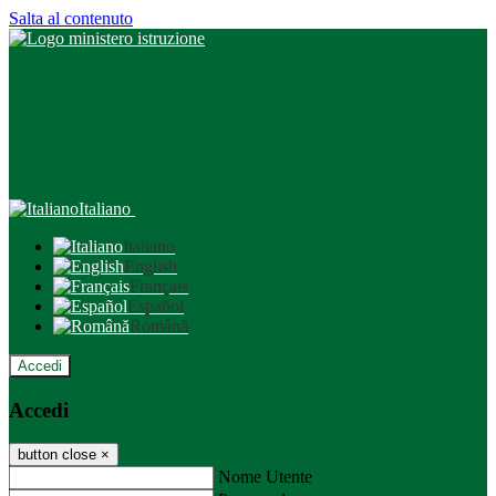
Salta al contenuto
Italiano
Italiano
English
Français
Español
Română
Accedi
Accedi
button close
×
Nome Utente