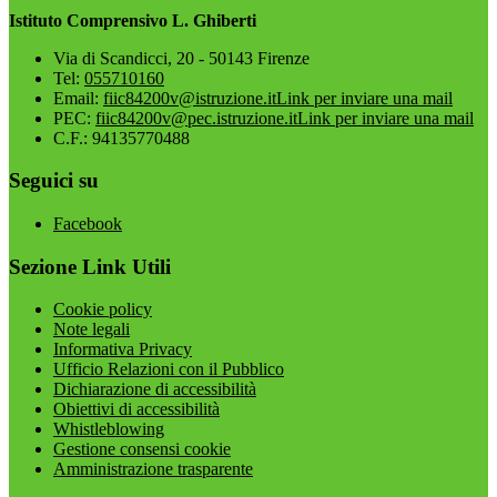
Istituto Comprensivo L. Ghiberti
Via di Scandicci, 20 - 50143 Firenze
Tel:
055710160
Email:
fiic84200v@istruzione.it
Link per inviare una mail
PEC:
fiic84200v@pec.istruzione.it
Link per inviare una mail
C.F.: 94135770488
Seguici su
Facebook
Sezione Link Utili
Cookie policy
Note legali
Informativa Privacy
Ufficio Relazioni con il Pubblico
Dichiarazione di accessibilità
Obiettivi di accessibilità
Whistleblowing
Gestione consensi cookie
Amministrazione trasparente