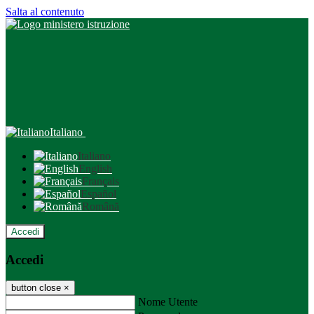
Salta al contenuto
Italiano
Italiano
English
Français
Español
Română
Accedi
Accedi
button close
×
Nome Utente