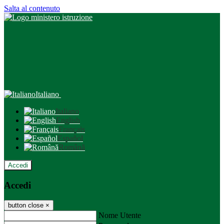
Salta al contenuto
Italiano
Italiano
English
Français
Español
Română
Accedi
Accedi
button close
×
Nome Utente