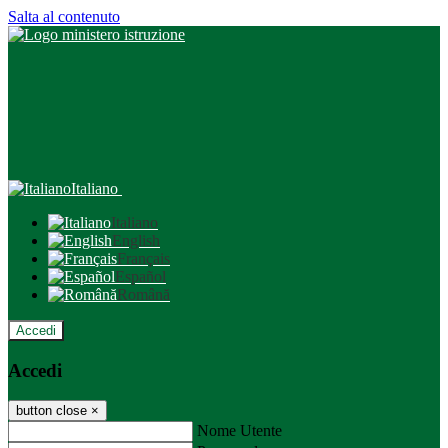
Salta al contenuto
Italiano
Italiano
English
Français
Español
Română
Accedi
Accedi
button close
×
Nome Utente