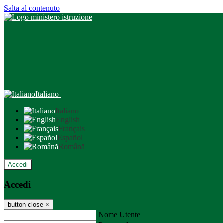
Salta al contenuto
Italiano
Italiano
English
Français
Español
Română
Accedi
Accedi
button close
×
Nome Utente