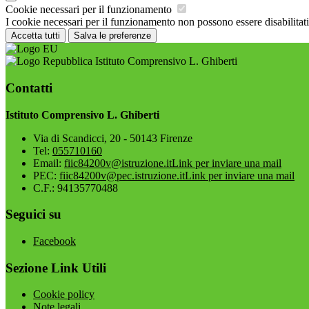
Cookie necessari per il funzionamento
I cookie necessari per il funzionamento non possono essere disabilitati.
Accetta tutti
Salva le preferenze
Istituto Comprensivo L. Ghiberti
Contatti
Istituto Comprensivo L. Ghiberti
Via di Scandicci, 20 - 50143 Firenze
Tel:
055710160
Email:
fiic84200v@istruzione.it
Link per inviare una mail
PEC:
fiic84200v@pec.istruzione.it
Link per inviare una mail
C.F.: 94135770488
Seguici su
Facebook
Sezione Link Utili
Cookie policy
Note legali