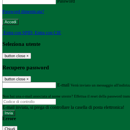
Password
Password dimenticata?
-
Entra con SPID
Entra con CIE
Seleziona utente
button close
×
Recupero password
button close
×
E-mail
Verrà inviato un messaggio all'indirizz
Non hai una e-mail associata al nome utente? Effettua il reset della password tram
E-mail inviata, si prega di controllare la casella di posta elettronica!
Errore
Chiudi