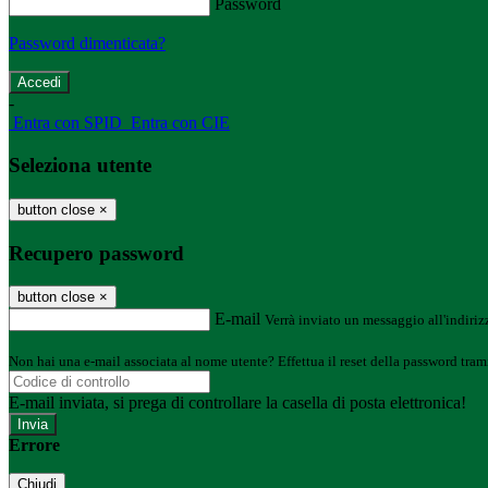
Password
Password dimenticata?
-
Entra con SPID
Entra con CIE
Seleziona utente
button close
×
Recupero password
button close
×
E-mail
Verrà inviato un messaggio all'indirizz
Non hai una e-mail associata al nome utente? Effettua il reset della password tram
E-mail inviata, si prega di controllare la casella di posta elettronica!
Errore
Chiudi