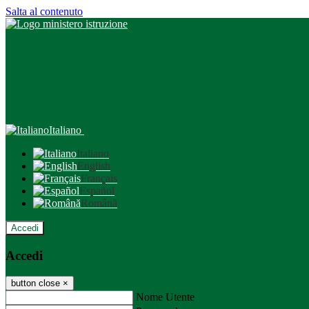
Salta al contenuto
Italiano
Italiano
English
Français
Español
Română
Accedi
Accedi
button close
×
Nome Utente