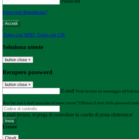
Password
Password dimenticata?
-
Entra con SPID
Entra con CIE
Seleziona utente
button close
×
Recupero password
button close
×
E-mail
Verrà inviato un messaggio all'indirizz
Non hai una e-mail associata al nome utente? Effettua il reset della password tram
E-mail inviata, si prega di controllare la casella di posta elettronica!
Errore
Chiudi