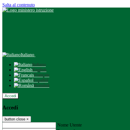
Salta al contenuto
Italiano
Italiano
English
Français
Español
Română
Accedi
Accedi
button close
×
Nome Utente