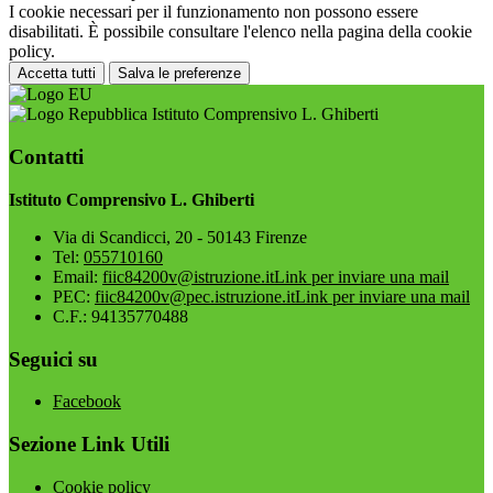
I cookie necessari per il funzionamento non possono essere
disabilitati. È possibile consultare l'elenco nella pagina della cookie
policy.
Accetta tutti
Salva le preferenze
Istituto Comprensivo L. Ghiberti
Contatti
Istituto Comprensivo L. Ghiberti
Via di Scandicci, 20 - 50143 Firenze
Tel:
055710160
Email:
fiic84200v@istruzione.it
Link per inviare una mail
PEC:
fiic84200v@pec.istruzione.it
Link per inviare una mail
C.F.: 94135770488
Seguici su
Facebook
Sezione Link Utili
Cookie policy