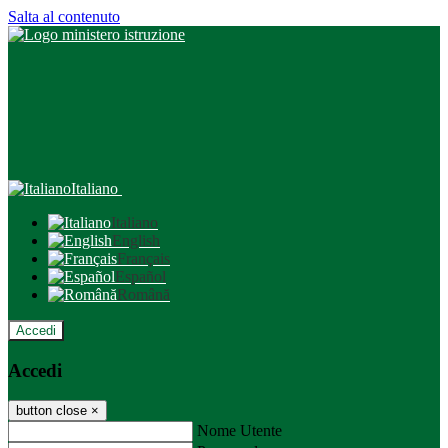
Salta al contenuto
Italiano
Italiano
English
Français
Español
Română
Accedi
Accedi
button close
×
Nome Utente