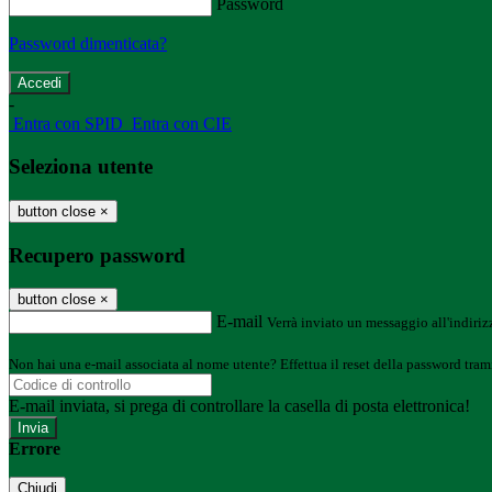
Password
Password dimenticata?
-
Entra con SPID
Entra con CIE
Seleziona utente
button close
×
Recupero password
button close
×
E-mail
Verrà inviato un messaggio all'indirizz
Non hai una e-mail associata al nome utente? Effettua il reset della password tram
E-mail inviata, si prega di controllare la casella di posta elettronica!
Errore
Chiudi