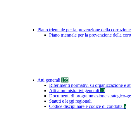
Piano triennale per la prevenzione della corruzione
Piano triennale per la prevenzione della co
Atti generali
155
Riferimenti normativi su organizzazione e at
Atti amministrativi generali
20
Documenti di programmazione strategico-ge
Statuti e leggi regionali
Codice disciplinare e codice di condotta
5