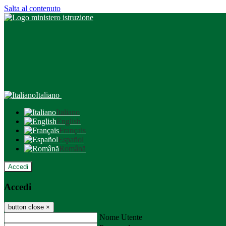
Salta al contenuto
Italiano
Italiano
English
Français
Español
Română
Accedi
Accedi
button close
×
Nome Utente