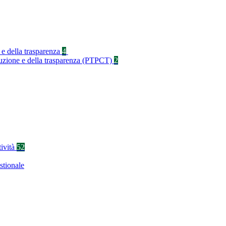
 e della trasparenza
4
rruzione e della trasparenza (PTPCT)
2
tività
52
stionale