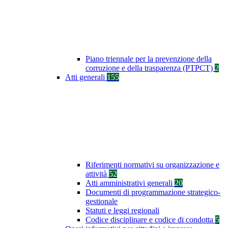
Piano triennale per la prevenzione della
corruzione e della trasparenza (PTPCT)
2
Atti generali
155
Riferimenti normativi su organizzazione e
attività
52
Atti amministrativi generali
20
Documenti di programmazione strategico-
gestionale
Statuti e leggi regionali
Codice disciplinare e codice di condotta
5