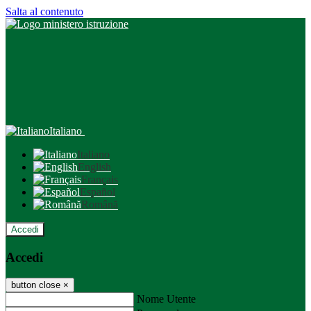
Salta al contenuto
Italiano
Italiano
English
Français
Español
Română
Accedi
Accedi
button close
×
Nome Utente