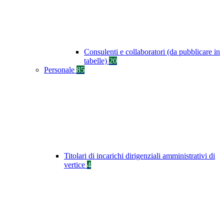
Consulenti e collaboratori (da pubblicare in
tabelle)
20
Personale
85
Titolari di incarichi dirigenziali amministrativi di
vertice
4