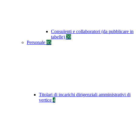
Consulenti e collaboratori (da pubblicare in
tabelle)
20
Personale
85
Titolari di incarichi dirigenziali amministrativi di
vertice
4