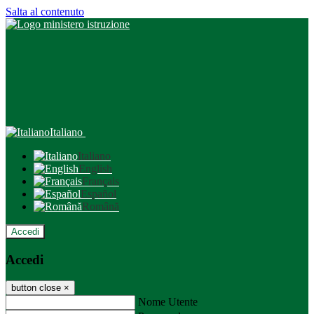
Salta al contenuto
Italiano
Italiano
English
Français
Español
Română
Accedi
Accedi
button close
×
Nome Utente