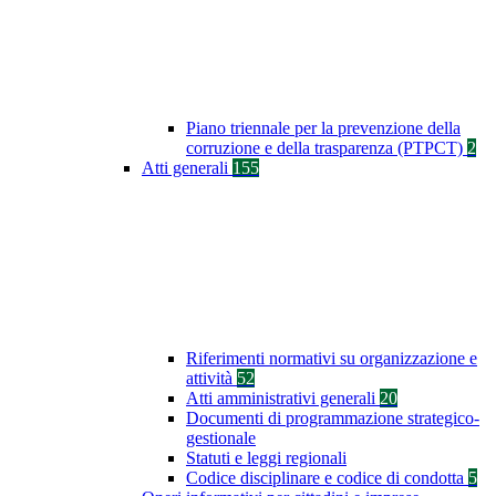
Piano triennale per la prevenzione della
corruzione e della trasparenza (PTPCT)
2
Atti generali
155
Riferimenti normativi su organizzazione e
attività
52
Atti amministrativi generali
20
Documenti di programmazione strategico-
gestionale
Statuti e leggi regionali
Codice disciplinare e codice di condotta
5