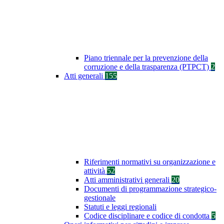
Piano triennale per la prevenzione della
corruzione e della trasparenza (PTPCT)
2
Atti generali
155
Riferimenti normativi su organizzazione e
attività
52
Atti amministrativi generali
20
Documenti di programmazione strategico-
gestionale
Statuti e leggi regionali
Codice disciplinare e codice di condotta
5