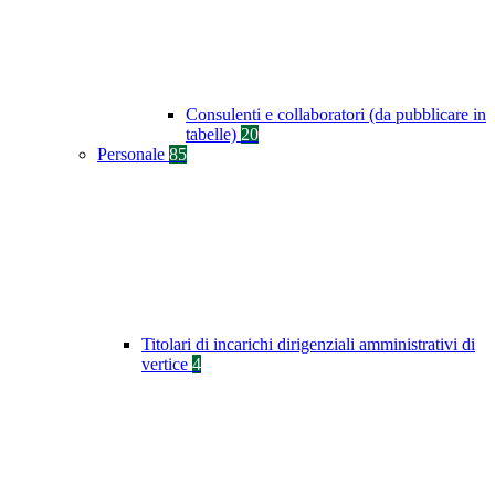
Consulenti e collaboratori (da pubblicare in
tabelle)
20
Personale
85
Titolari di incarichi dirigenziali amministrativi di
vertice
4