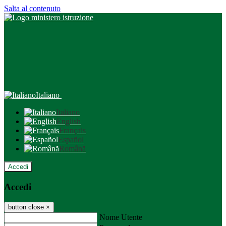
Salta al contenuto
Italiano
Italiano
English
Français
Español
Română
Accedi
Accedi
button close
×
Nome Utente