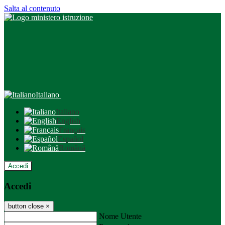
Salta al contenuto
Italiano
Italiano
English
Français
Español
Română
Accedi
Accedi
button close
×
Nome Utente