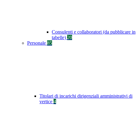
Consulenti e collaboratori (da pubblicare in
tabelle)
20
Personale
85
Titolari di incarichi dirigenziali amministrativi di
vertice
4