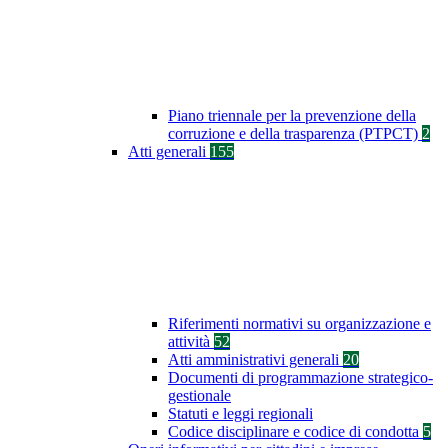
Piano triennale per la prevenzione della
corruzione e della trasparenza (PTPCT)
2
Atti generali
155
Riferimenti normativi su organizzazione e
attività
52
Atti amministrativi generali
20
Documenti di programmazione strategico-
gestionale
Statuti e leggi regionali
Codice disciplinare e codice di condotta
5