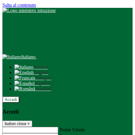
Salta al contenuto
Italiano
Italiano
English
Français
Español
Română
Accedi
Accedi
button close
×
Nome Utente