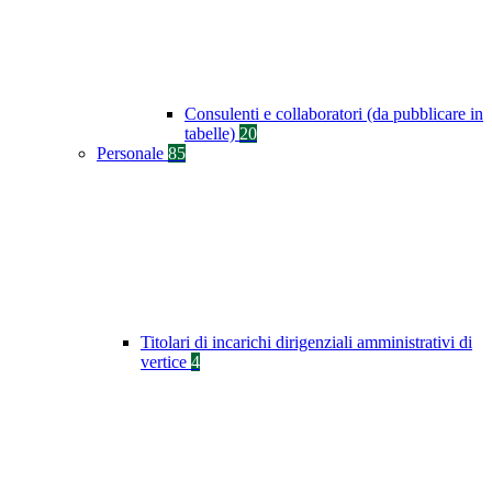
Consulenti e collaboratori (da pubblicare in
tabelle)
20
Personale
85
Titolari di incarichi dirigenziali amministrativi di
vertice
4