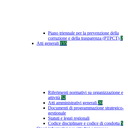
Piano triennale per la prevenzione della
corruzione e della trasparenza (PTPCT)
2
Atti generali
155
Riferimenti normativi su organizzazione e
attività
52
Atti amministrativi generali
20
Documenti di programmazione strategico-
gestionale
Statuti e leggi regionali
Codice disciplinare e codice di condotta
5