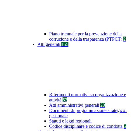
Piano triennale per la prevenzione della
corruzione e della trasparenza (PTPCT)
2
Atti generali
155
Riferimenti normativi su organizzazione e
attività
52
Atti amministrativi generali
20
Documenti di programmazione strategico-
gestionale
Statuti e leggi regionali
Codice disciplinare e codice di condotta
5