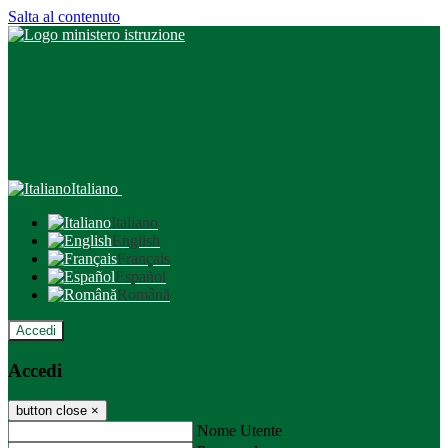
Salta al contenuto
Italiano
Italiano
English
Français
Español
Română
Accedi
Accedi
button close
×
Nome Utente