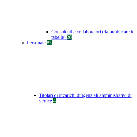
Consulenti e collaboratori (da pubblicare in
tabelle)
20
Personale
85
Titolari di incarichi dirigenziali amministrativi di
vertice
4