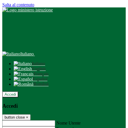
Salta al contenuto
Italiano
Italiano
English
Français
Español
Română
Accedi
Accedi
button close
×
Nome Utente