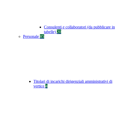
Consulenti e collaboratori (da pubblicare in
tabelle)
20
Personale
85
Titolari di incarichi dirigenziali amministrativi di
vertice
4