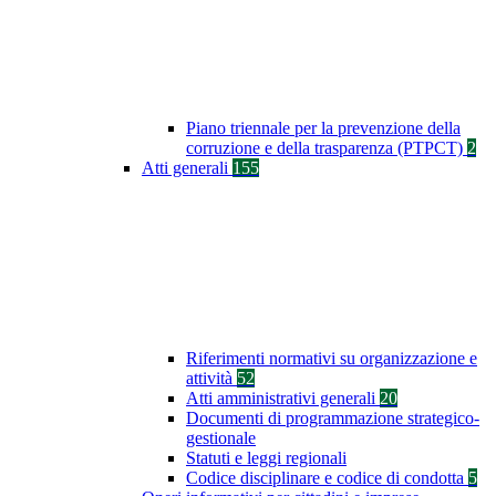
Piano triennale per la prevenzione della
corruzione e della trasparenza (PTPCT)
2
Atti generali
155
Riferimenti normativi su organizzazione e
attività
52
Atti amministrativi generali
20
Documenti di programmazione strategico-
gestionale
Statuti e leggi regionali
Codice disciplinare e codice di condotta
5